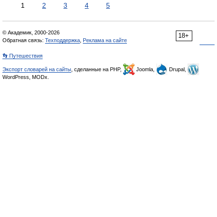
1
2
3
4
5
© Академик, 2000-2026
18+
Обратная связь:
Техподдержка
,
Реклама на сайте
👣 Путешествия
Экспорт словарей на сайты
, сделанные на PHP,
Joomla,
Drupal,
WordPress, MODx.