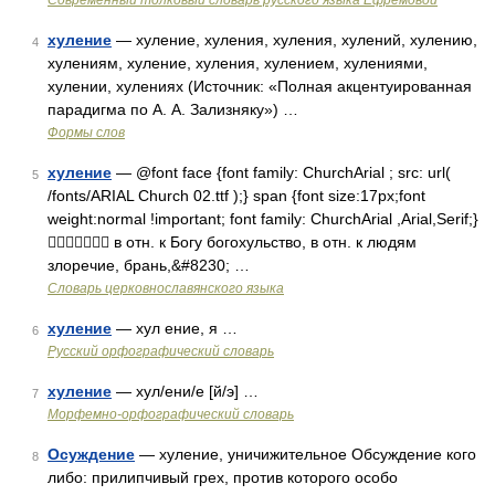
Современный толковый словарь русского языка Ефремовой
хуление
— хуление, хуления, хуления, хулений, хулению,
4
хулениям, хуление, хуления, хулением, хулениями,
хулении, хулениях (Источник: «Полная акцентуированная
парадигма по А. А. Зализняку») …
Формы слов
хуление
— @font face {font family: ChurchArial ; src: url(
5
/fonts/ARIAL Church 02.ttf );} span {font size:17px;font
weight:normal !important; font family: ChurchArial ,Arial,Serif;}
 в отн. к Богу богохульство, в отн. к людям
злоречие, брань,&#8230; …
Словарь церковнославянского языка
хуление
— хул ение, я …
6
Русский орфографический словарь
хуление
— хул/ени/е [й/э] …
7
Морфемно-орфографический словарь
Осуждение
— хуление, уничижительное Обсуждение кого
8
либо: прилипчивый грех, против которого особо